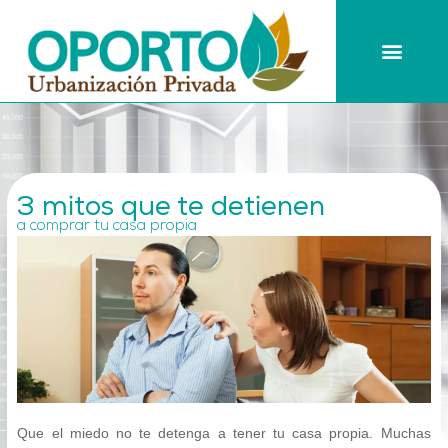
Ir
al
Men
contenido
3 mitos que te detienen
a comprar tu casa propia
Que el miedo no te detenga a tener tu casa propia. Muchas