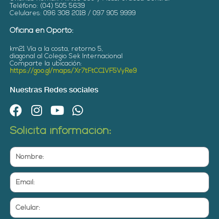
Teléfono: (04) 505 5639
Celulares: 096 308 2018 / 097 905 9999
Oficina en Oporto:
km21 Vía a la costa, retorno 5,
diagonal al Colegio Sek Internacional
Comparte la ubicación:
https://goo.gl/maps/Xr7tFtCC1VF5VyRe9
Nuestras Redes sociales
F
I
Y
W
a
n
o
h
Solicita información:
c
s
u
a
e
t
t
t
Nombre:
b
a
u
s
o
g
b
a
Email:
o
r
e
p
k
a
p
Celular:
m