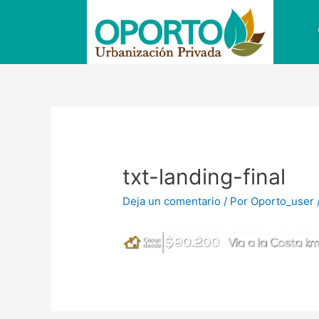
Ir
al
contenido
Navegación
de
entradas
txt-landing-final
Deja un comentario
/ Por
Oporto_user