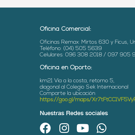
Oficina Comercial:
Oficinas Remax: Mirtos 630 y Ficus, U
Teléfono: (04) 505 5639
Celulares: 096 308 2018 / 097 905
Oficina en Oporto:
km21 Vía a la costa, retorno 5,
diagonal al Colegio Sek Internacional
Comparte la ubicación:
https://goo.gl/maps/Xr7tFtCC1VF5V
Nuestras Redes sociales
F
I
Y
W