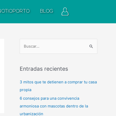
NOTIOPORTO
BLOG
B
u
s
Entradas recientes
c
a
3 mitos que te detienen a comprar tu casa
r
propia
p
6 consejos para una convivencia
o
armoniosa con mascotas dentro de la
r
urbanización