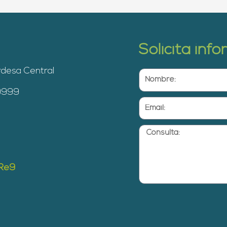
Solicita inf
rdesa Central
Nombre:
 9999
Email:
Consulta:
yRe9