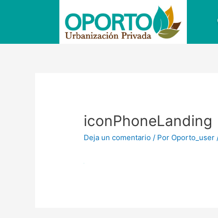
Ir
al
contenido
Navegación
de
entradas
iconPhoneLanding
Deja un comentario
/ Por
Oporto_user