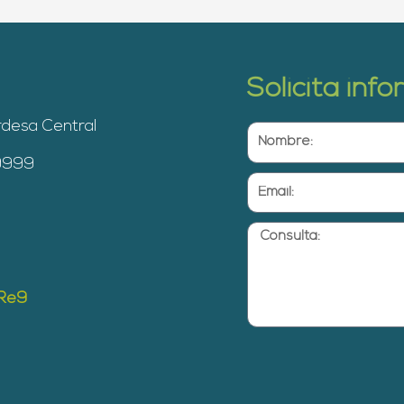
Solicita inf
rdesa Central
Nombre:
 9999
Email:
Consulta:
yRe9