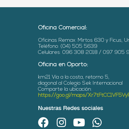
Oficina Comercial:
Oficinas Remax: Mirtos 630 y Ficus, U
Teléfono: (04) 505 5639
Celulares: 096 308 2018 / 097 905
Oficina en Oporto:
km21 Vía a la costa, retorno 5,
diagonal al Colegio Sek Internacional
Comparte la ubicación:
https://goo.gl/maps/Xr7tFtCC1VF5V
Nuestras Redes sociales
F
I
Y
W