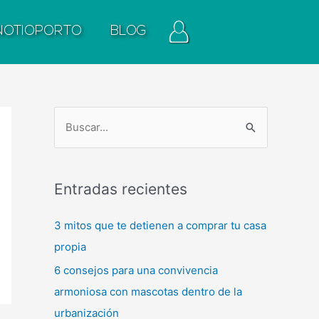
NOTIOPORTO
BLOG
B
u
s
Entradas recientes
c
a
3 mitos que te detienen a comprar tu casa
r
propia
p
6 consejos para una convivencia
o
armoniosa con mascotas dentro de la
r
urbanización