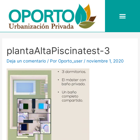
Ir
al
Men
contenido
Navegación
de
plantaAltaPiscinatest-3
entradas
Deja un comentario
/ Por
Oporto_user
/
noviembre 1, 2020