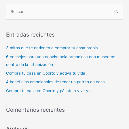
B
u
s
Entradas recientes
c
a
3 mitos que te detienen a comprar tu casa propia
r
6 consejos para una convivencia armoniosa con mascotas
p
dentro de la urbanización
o
Compra tu casa en Oporto y activa tu vida
r
4 beneficios emocionales de tener un perrito en casa
:
Compra tu casa en Oporto y pásate a vivir ya
Comentarios recientes
Archivos