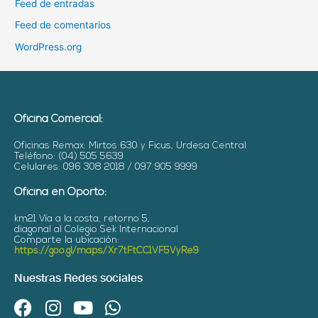
Feed de entradas
Feed de comentarios
WordPress.org
Oficina Comercial:
Oficinas Remax: Mirtos 630 y Ficus, Urdesa Central
Teléfono: (04) 505 5639
Celulares: 096 308 2018 / 097 905 9999
Oficina en Oporto:
km21 Vía a la costa, retorno 5,
diagonal al Colegio Sek Internacional
Comparte la ubicación:
https://goo.gl/maps/Xr7tFtCC1VF5VyRe9
Nuestras Redes sociales
F
I
Y
W