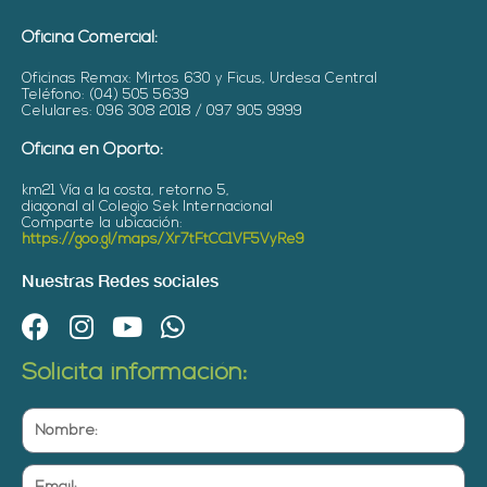
Oficina Comercial:
Oficinas Remax: Mirtos 630 y Ficus, Urdesa Central
Teléfono: (04) 505 5639
Celulares: 096 308 2018 / 097 905 9999
Oficina en Oporto:
km21 Vía a la costa, retorno 5,
diagonal al Colegio Sek Internacional
Comparte la ubicación:
https://goo.gl/maps/Xr7tFtCC1VF5VyRe9
Nuestras Redes sociales
F
I
Y
W
a
n
o
h
Solicita información:
c
s
u
a
e
t
t
t
Nombre:
b
a
u
s
o
g
b
a
Email: