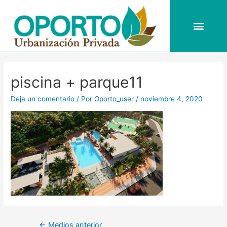
Ir
al
Men
contenido
Navegación
de
piscina + parque11
entradas
Deja un comentario
/ Por
Oporto_user
/
noviembre 4, 2020
←
Medios anterior