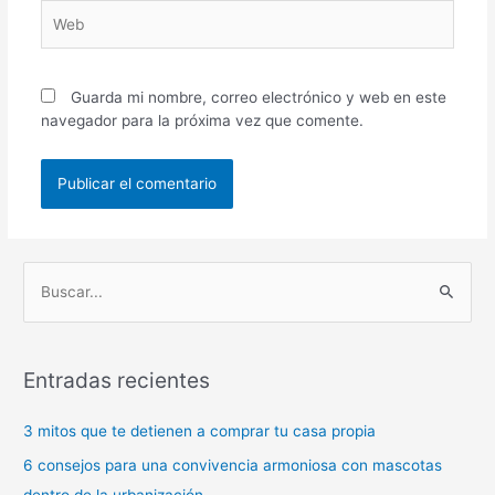
Web
Guarda mi nombre, correo electrónico y web en este
navegador para la próxima vez que comente.
B
u
s
Entradas recientes
c
a
3 mitos que te detienen a comprar tu casa propia
r
6 consejos para una convivencia armoniosa con mascotas
p
dentro de la urbanización