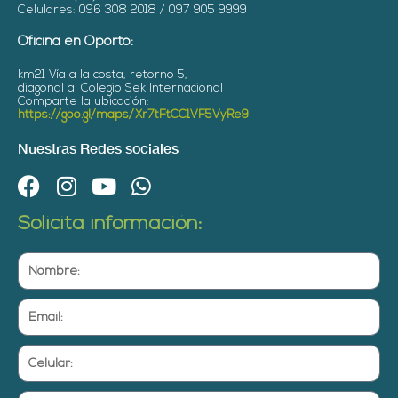
Celulares: 096 308 2018 / 097 905 9999
Oficina en Oporto:
km21 Vía a la costa, retorno 5,
diagonal al Colegio Sek Internacional
Comparte la ubicación:
https://goo.gl/maps/Xr7tFtCC1VF5VyRe9
Nuestras Redes sociales
F
I
Y
W
a
n
o
h
Solicita información:
c
s
u
a
e
t
t
t
Nombre:
b
a
u
s
o
g
b
a
Email:
o
r
e
p
k
a
p
Celular:
m