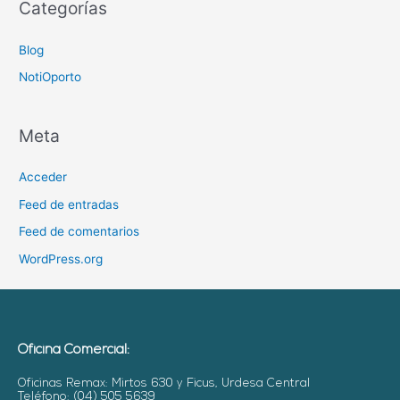
Categorías
Blog
NotiOporto
Meta
Acceder
Feed de entradas
Feed de comentarios
WordPress.org
Oficina Comercial:
Oficinas Remax: Mirtos 630 y Ficus, Urdesa Central
Teléfono: (04) 505 5639