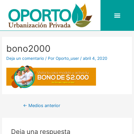
Ir
al
Men
contenido
Navegación
de
bono2000
entradas
Deja un comentario
/ Por
Oporto_user
/
abril 4, 2020
←
Medios anterior
Deja una respuesta