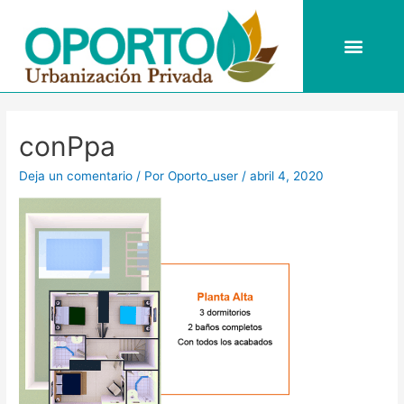
Ir
al
Men
contenido
Navegación
de
conPpa
entradas
Deja un comentario
/ Por
Oporto_user
/
abril 4, 2020