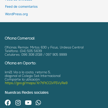
Feed de comentarios
WordPress.org
Oficina Comercial:
Oficinas Remax: Mirtos 630 y Ficus, Urdesa Central
Teléfono: (04) 505 5639
Celulares: 096 308 2018 / 097 905 9999
Oficina en Oporto:
km21 Vía a la costa, retorno 5,
diagonal al Colegio Sek Internacional
Comparte la ubicación:
https://goo.gl/maps/Xr7tFtCC1VF5VyRe9
Nuestras Redes sociales
F
I
Y
W