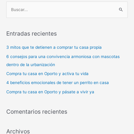
B
u
s
Entradas recientes
c
a
3 mitos que te detienen a comprar tu casa propia
r
6 consejos para una convivencia armoniosa con mascotas
p
dentro de la urbanización
o
Compra tu casa en Oporto y activa tu vida
r
4 beneficios emocionales de tener un perrito en casa
:
Compra tu casa en Oporto y pásate a vivir ya
Comentarios recientes
Archivos