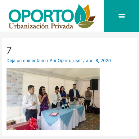
Ir
al
Men
contenido
Navegación
de
7
entradas
Deja un comentario
/ Por
Oporto_user
/
abril 8, 2020