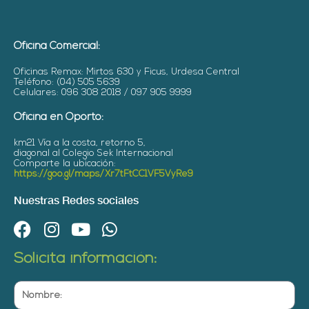
Oficina Comercial:
Oficinas Remax: Mirtos 630 y Ficus, Urdesa Central
Teléfono: (04) 505 5639
Celulares: 096 308 2018 / 097 905 9999
Oficina en Oporto:
km21 Vía a la costa, retorno 5,
diagonal al Colegio Sek Internacional
Comparte la ubicación:
https://goo.gl/maps/Xr7tFtCC1VF5VyRe9
Nuestras Redes sociales
F
I
Y
W
a
n
o
h
Solicita información:
c
s
u
a
e
t
t
t
Nombre:
b
a
u
s