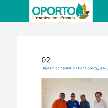
Ir
al
contenido
Navegación
de
entradas
02
Deja un comentario
/ Por
Oporto_user