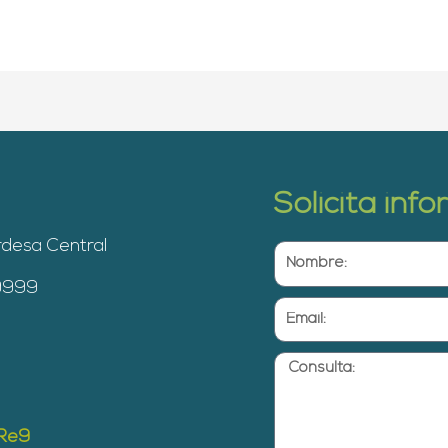
Solicita inf
rdesa Central
Nombre:
 9999
Email:
Consulta:
yRe9