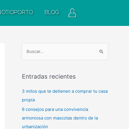
NOTIOPORTO
BLOG
B
u
s
Entradas recientes
c
a
3 mitos que te detienen a comprar tu casa
r
propia
p
6 consejos para una convivencia
o
armoniosa con mascotas dentro de la
r
urbanización