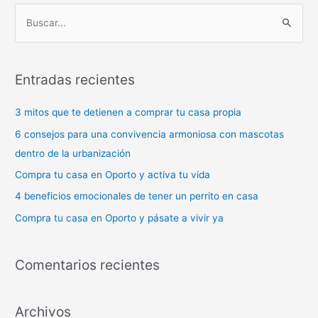
B
u
s
Entradas recientes
c
a
3 mitos que te detienen a comprar tu casa propia
r
6 consejos para una convivencia armoniosa con mascotas
p
dentro de la urbanización
o
Compra tu casa en Oporto y activa tu vida
r
4 beneficios emocionales de tener un perrito en casa
:
Compra tu casa en Oporto y pásate a vivir ya
Comentarios recientes
Archivos