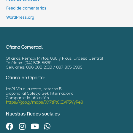
Feed de comentarios
WordPress.org
Oficina Comercial:
Oficinas Remax: Mirtos 630 y Ficus, Urdesa Central
Teléfono: (04) 505 5639
Celulares: 096 308 2018 / 097 905 9999
Oficina en Oporto:
km21 Vía a la costa, retorno 5,
diagonal al Colegio Sek Internacional
Comparte la ubicación:
https://goo.gl/maps/Xr7tFtCC1VF5VyRe9
Nuestras Redes sociales
F
I
Y
W