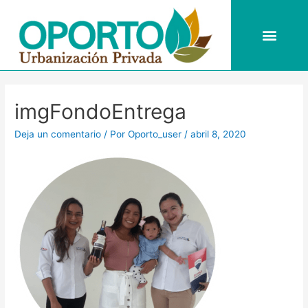
Ir
al
Men
contenido
Navegación
de
imgFondoEntrega
entradas
Deja un comentario
/ Por
Oporto_user
/
abril 8, 2020