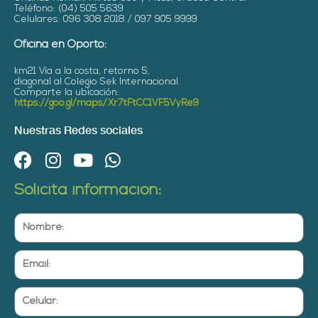
Teléfono: (04) 505 5639
Celulares: 096 308 2018 / 097 905 9999
Oficina en Oporto:
km21 Vía a la costa, retorno 5,
diagonal al Colegio Sek Internacional
Comparte la ubicación:
https://goo.gl/maps/Xr7tFtCC1VF5VyRe9
Nuestras Redes sociales
F
I
Y
W
a
n
o
h
Solicita información:
c
s
u
a
e
t
t
t
Nombre:
b
a
u
s
o
g
b
a
Email:
o
r
e
p
k
a
p
Celular:
m