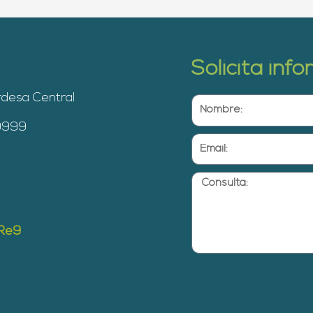
Solicita inf
rdesa Central
Nombre:
 9999
Email:
Consulta:
yRe9