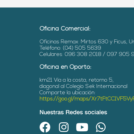
Oficina Comercial:
Oficinas Remax: Mirtos 630 y Ficus, U
Teléfono: (04) 505 5639
Celulares: 096 308 2018 / 097 905
Oficina en Oporto:
km21 Vía a la costa, retorno 5,
diagonal al Colegio Sek Internacional
Comparte la ubicación:
https://goo.gl/maps/Xr7tFtCC1VF5V
Nuestras Redes sociales
F
I
Y
W