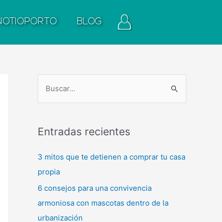
NOTIOPORTO
BLOG
B
u
s
Entradas recientes
c
a
3 mitos que te detienen a comprar tu casa
r
propia
p
6 consejos para una convivencia
o
armoniosa con mascotas dentro de la
r
urbanización