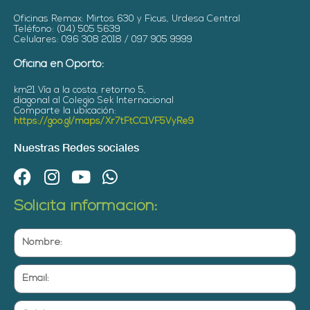
Oficinas Remax: Mirtos 630 y Ficus, Urdesa Central
Teléfono: (04) 505 5639
Celulares: 096 308 2018 / 097 905 9999
Oficina en Oporto:
km21 Vía a la costa, retorno 5,
diagonal al Colegio Sek Internacional
Comparte la ubicación:
https://goo.gl/maps/Xr7tFtCC1VF5VyRe9
Nuestras Redes sociales
F
I
Y
W
a
n
o
h
Solicita información:
c
s
u
a
e
t
t
t
Nombre:
b
a
u
s
o
g
b
a
Email:
o
r
e
p
k
a
p
Celular: