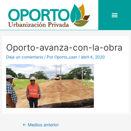
Ir
al
Men
contenido
Navegación
de
Oporto-avanza-con-la-obra
entradas
Deja un comentario
/ Por
Oporto_user
/
abril 4, 2020
←
Medios anterior