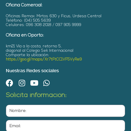
Oficina Comercial:
Oficinas Remax: Mirtos 630 y Ficus, Urdesa Central
Teléfono: (04) 505 5639
Celulares: 096 308 2018 / 097 905 9999
Oficina en Oporto:
km21 Vía a la costa, retorno 5,
diagonal al Colegio Sek Internacional
Comparte la ubicación:
https://goo.gl/maps/Xr7tFtCC1VF5VyRe9
Nuestras Redes sociales
F
I
Y
W
a
n
o
h
Solicita información:
c
s
u
a
e
t
t
t
Nombre:
b
a
u
s
o
g
b
a
Email:
o
r
e
p